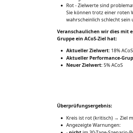
Rot - Zielwerte sind problem
Sie können trotz einer roten
wahrscheinlich schlecht sei
Veranschaulichen wir dies mit e
Gruppe ein ACoS-Ziel hat:
Aktueller Zielwert
: 18% ACoS
Aktueller Performance-Gru
Neuer Zielwert
: 5% ACoS
Überprüfungsergebnis:
Kreis ist rot (kritisch) → Zi
Angezeigte Warnungen:
-
nicht
im 30-Tage-Szenario-Be