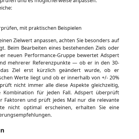
rprüfen und es möglicherweise anpassen.
eiche:
erprüfen, mit praktischen Beispielen
 einen Zielwert anpassen, achten Sie besonders auf
gt. Beim Bearbeiten eines bestehenden Ziels oder
iner neuen Performance-Gruppe bewertet Adspert
nd mehrerer Referenzpunkte — ob er in den 30-
b das Ziel erst kürzlich geändert wurde, ob er
ischen Werte liegt und ob er innerhalb von +/- 20%
rprüft nicht immer alle diese Aspekte gleichzeitig,
 Kombination für jeden Fall. Adspert überprüft
 Faktoren und prüft jedes Mal nur die relevante
e nicht optimal erscheinen, erhalten Sie eine
erungsempfehlungen.
en