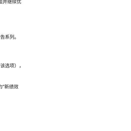
组并继续优
广告系列。
到该选项），
为“新绩效