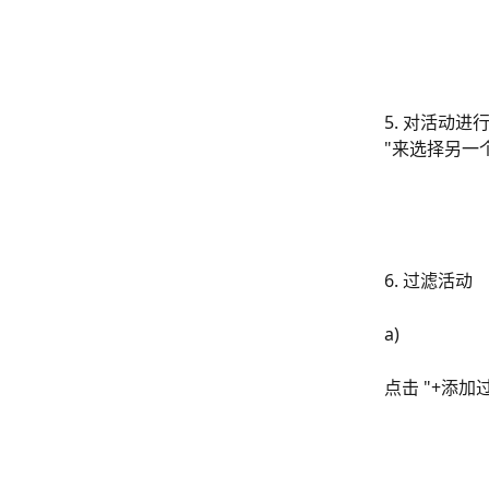
5. 对活动进
"来选择另一
6. 过滤活动
a)
点击 "+添