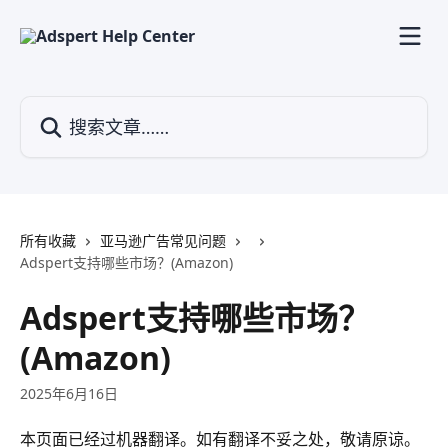
跳转到主要内容
搜索文章……
所有收藏
亚马逊广告常见问题
Adspert支持哪些市场？(Amazon)
Adspert支持哪些市场？
(Amazon)
2025年6月16日
本页面已经过机器翻译。如有翻译不妥之处，敬请原谅。