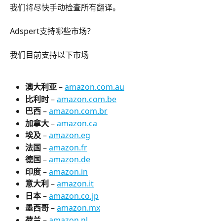
我们将尽快手动检查所有翻译。
Adspert支持哪些市场？
我们目前支持以下市场
澳大利亚
 – 
amazon.com.au
比利时
 – 
amazon.com.be
巴西
 – 
amazon.com.br
加拿大
 – 
amazon.ca
埃及
 – 
amazon.eg
法国
 – 
amazon.fr
德国
 – 
amazon.de
印度
 – 
amazon.in
意大利
 – 
amazon.it
日本
 – 
amazon.co.jp
墨西哥
 – 
amazon.mx
荷兰
 – 
amazon.nl