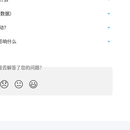
键数据）
活动？
能影响什么
是否解答了您的问题？
😞
😐
😃