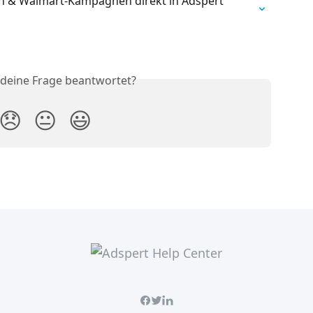
 & Walmart-Kampagnen direkt in Adspert 
 deine Frage beantwortet?
😞
😐
😃