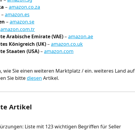
ka
 – 
amazon.co.za
 – 
amazon.es
en
 – 
amazon.se
 
amazon.com.tr
te Arabische Emirate (VAE)
 – 
amazon.ae
tes Königreich (UK)
 – 
amazon.co.uk
te Staaten (USA)
 – 
amazon.com
 wie Sie einen weiteren Marktplatz / ein. weiteres Land au
en Sie bitte 
diesen
 Artikel.
e Artikel
zungen: Liste mit 123 wichtigen Begriffen für Seller