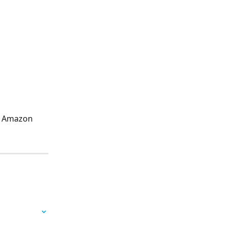
f Amazon 