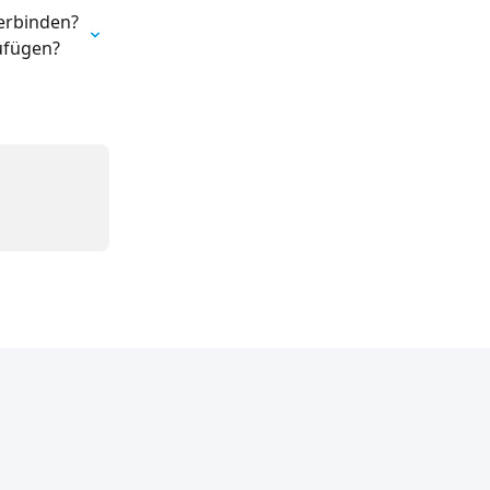
erbinden? 
ufügen?